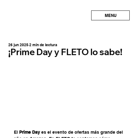
MENU
26 jun 2025
2 min de lectura
¡Prime Day y FLETO lo sabe!
El 
Prime Day
 es el evento de ofertas más grande del 