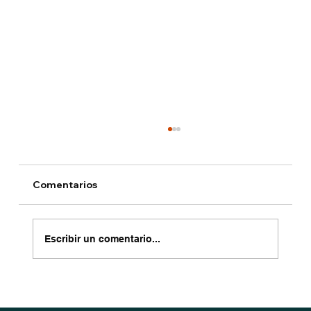
Comentarios
Escribir un comentario...
5 trucos para ahorrar más en tus
compras en línea